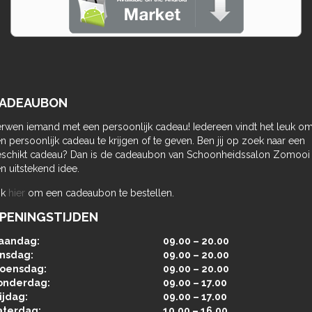
ADEAUBON
rwen iemand met een persoonlijk cadeau! Iedereen vindt het leuk o
n persoonlijk cadeau te krijgen of te geven. Ben jij op zoek naar een
schikt cadeau? Dan is de cadeaubon van Schoonheidssalon Zomooi
n uitstekend idee.
ik
hier
om een cadeaubon te bestellen.
PENINGSTIJDEN
aandag:
09.00 – 20.00
insdag:
09.00 – 20.00
oensdag:
09.00 – 20.00
onderdag:
09.00 – 17.00
ijdag:
09.00 – 17.00
aterdag:
10.00 – 16.00