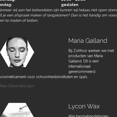
ondag:
gesloten
nneer wij aan het behandelen zijn kunnen wij helaas niet open doen
l je een afspraak maken of langskomen? Dan is het handig om voor
en te mailen of bellen.
Maria Galland
Bij ZoMooi werken we met
producten van Maria
Galland. Dit is een
internationaal
gerenommeerd
cosmeticamerk voor schoonheidsinstituten en spa’s.
Naar Behandelingen
Lycon Wax
Alle harsbehandelingen