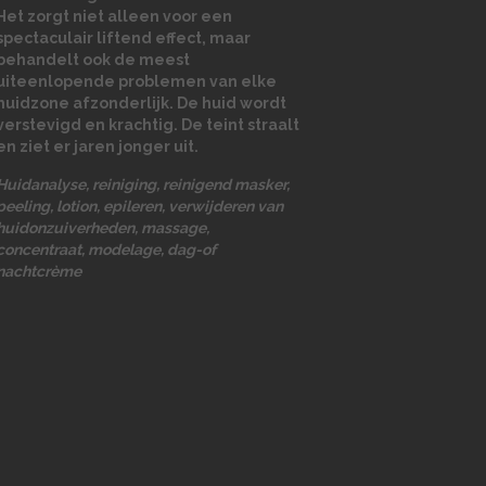
Het zorgt niet alleen voor een
spectaculair liftend effect, maar
behandelt ook de meest
uiteenlopende problemen van elke
huidzone afzonderlijk. De huid wordt
verstevigd en krachtig. De teint straalt
en ziet er jaren jonger uit.
Huidanalyse, reiniging, reinigend masker,
peeling, lotion, epileren, verwijderen van
huidonzuiverheden, massage,
concentraat, modelage, dag-of
nachtcrème