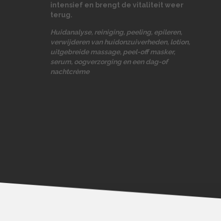
intensief en brengt de vitaliteit weer
terug.
Huidanalyse, reiniging, peeling, epileren,
verwijderen van huidonzuiverheden, lotion,
uitgebreide massage, peel-off masker,
serum, oogverzorging en een dag-of
nachtcrème