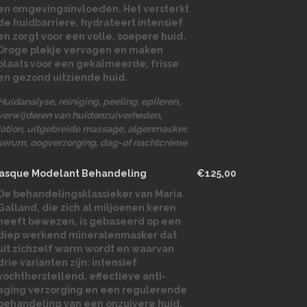
en omgevingsinvloeden. Het versterkt
de huidbarriere, hydrateert intensief
en zorgt voor een volle, soepere huid.
Droge plekje vervagen en maken
plaats voor een gekalmeerde, frisse
en gezond uitziende huid.
Huidanalyse, reiniging, peeling, epileren,
verwijderen van huidonzuiverheden,
lotion, uitgebreide massage, algenmasker,
serum, oogverzorging, dag-of nachtcrème
asque Modelant Behandeling
€125,00
De behandelingsklassieker van Maria
Galland, die zich al miljoenen keren
heeft bewezen, is gebaseerd op een
diep werkend mineralenmasker dat
uit zichzelf warm wordt en waarvan
drie varianten zijn: intensief
vochtherstellend, effectieve anti-
aging verzorging en een regulerende
behandeling van een onzuivere huid.