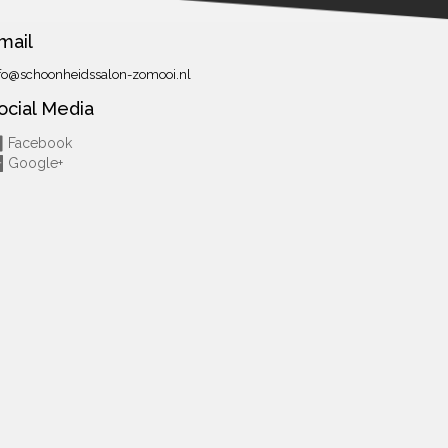
mail
fo@schoonheidssalon-zomooi.nl
ocial Media
Facebook
Google+