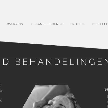
OVER ONS
BEHANDELINGEN
PRIJZEN
BESTELL
ND BEHANDELINGE
t
S
ar
ag