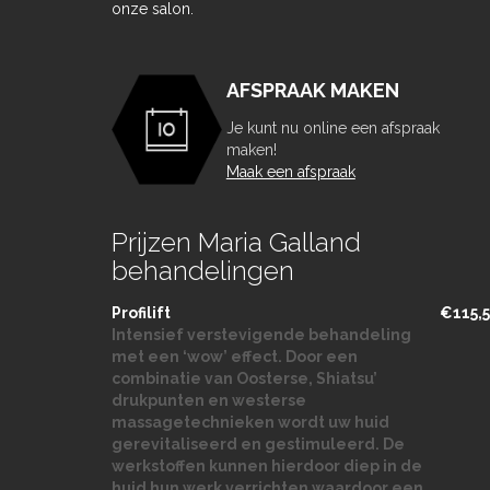
onze salon.
AFSPRAAK MAKEN
Je kunt nu online een afspraak
maken!
Maak een afspraak
Prijzen Maria Galland
behandelingen
Profilift
€115,
Intensief verstevigende behandeling
met een ‘wow’ effect. Door een
combinatie van Oosterse, Shiatsu’
drukpunten en westerse
massagetechnieken wordt uw huid
gerevitaliseerd en gestimuleerd. De
werkstoffen kunnen hierdoor diep in de
huid hun werk verrichten waardoor een