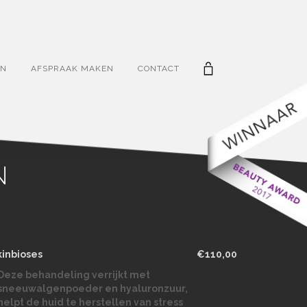
EN
AFSPRAAK MAKEN
CONTACT
N
kinbioses
€110,00
Deze behandeling verrijkt met
sneeuwalgenpoeder en hyaluronzuur,
helpt de huid te herstellen van stress